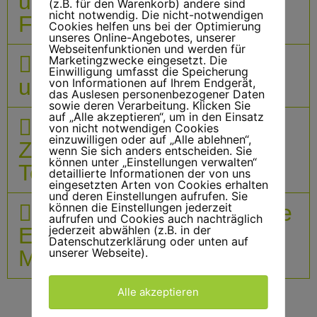
unvergessliche
(z.B. für den Warenkorb) andere sind
nicht notwendig. Die nicht-notwendigen
Firmenevents
Cookies helfen uns bei der Optimierung
unseres Online-Angebotes, unserer
Webseitenfunktionen und werden für
Passende Dekoration
Marketingzwecke eingesetzt. Die
Einwilligung umfasst die Speicherung
und Atmosphäre
von Informationen auf Ihrem Endgerät,
das Auslesen personenbezogener Daten
sowie deren Verarbeitung. Klicken Sie
auf „Alle akzeptieren“, um in den Einsatz
Förderung der
von nicht notwendigen Cookies
einzuwilligen oder auf „Alle ablehnen“,
Zusammenarbeit durch
wenn Sie sich anders entscheiden. Sie
können unter „Einstellungen verwalten“
Teamevents
detaillierte Informationen der von uns
eingesetzten Arten von Cookies erhalten
und deren Einstellungen aufrufen. Sie
können die Einstellungen jederzeit
Vertrauen Sie auf Boese
aufrufen und Cookies auch nachträglich
jederzeit abwählen (z.B. in der
Events für Ihre
Datenschutzerklärung oder unten auf
unserer Webseite).
Mitarbeiterevents
Alle akzeptieren