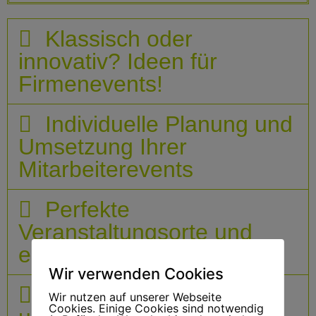
Klassisch oder
innovativ? Ideen für
Firmenevents!
Individuelle Planung und
Umsetzung Ihrer
Mitarbeiterevents
Perfekte
Veranstaltungsorte und
erstklassiges Catering
Wir verwenden Cookies
Unterhaltung für
Wir nutzen auf unserer Webseite
Cookies. Einige Cookies sind notwendig