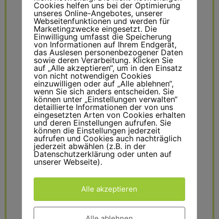
Alles, was das
Cookies helfen uns bei der Optimierung
unseres Online-Angebotes, unserer
Kinderherz begehrt
Webseitenfunktionen und werden für
Marketingzwecke eingesetzt. Die
Einwilligung umfasst die Speicherung
Unsere Kinderveranstaltungen bieten mehr als
von Informationen auf Ihrem Endgerät,
das Auslesen personenbezogener Daten
nur Unterhaltung. Während Karussells,
sowie deren Verarbeitung. Klicken Sie
Hüpfburgen und Klettergeräte die motorischen
auf „Alle akzeptieren“, um in den Einsatz
von nicht notwendigen Cookies
Fähigkeiten stärken, fördern Magier,
einzuwilligen oder auf „Alle ablehnen“,
Ballonkünstler und Kindermusiker die Fantasie
wenn Sie sich anders entscheiden. Sie
können unter „Einstellungen verwalten“
und Kreativität. Unsere Bastel- und Malecken
detaillierte Informationen der von uns
sind darauf ausgelegt, die künstlerischen
eingesetzten Arten von Cookies erhalten
und deren Einstellungen aufrufen. Sie
Fähigkeiten der Kinder zu fördern, während
können die Einstellungen jederzeit
Schmink- und Tattoostände ihnen helfen, ihre
aufrufen und Cookies auch nachträglich
jederzeit abwählen (z.B. in der
Individualität auszudrücken.
Datenschutzerklärung oder unten auf
unserer Webseite).
Familienfreundliche
Preise
Alle akzeptieren
Bei Boese Events wissen wir, wie wichtig es ist,
Alle ablehnen