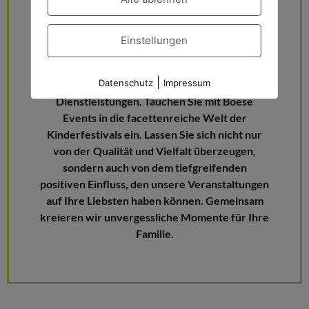
dass solche wertvollen Erlebnisse für jede
Familie zugänglich sind. Mit familienfreundlichen
Einstellungen
Preisen stellen wir sicher, dass niemand
zurückgelassen wird.
|
Datenschutz
Impressum
Werfen Sie einen Blick auf unsere
Dienstleistungen. Tauchen Sie mit Boese
Events in die facettenreiche Welt der
Kinderfestivals ein. Lassen Sie sich nicht nur
von der Qualität und Vielfalt überzeugen,
sondern auch von dem tiefgreifenden
positiven Einfluss, den unsere Veranstaltungen
auf Ihre Liebsten haben können. Gemeinsam
kreieren wir unvergessliche Momente für Ihre
Familie.